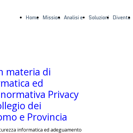
Home
Mission
Analisi e
Soluzioni
Diventa
Page
e Vision
Contesto
ns
Partner
n materia di
rmatica ed
ormativa Privacy
ollegio dei
omo e Provincia
icurezza informatica ed adeguamento